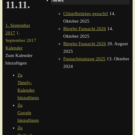
News
11.11.
Chlapfbeiträge gesucht!
14.
Oktober 2025
1. September
Bürgler Fasnacht 2026
14.
2017
1.
Oktober 2025
September 2017
Bürgler Fasnacht 2026
20. August
Kalender
2025
Zum Kalender
Fasnachtsumzug 2025
13. Oktober
hinzufügen
2024
Zu
Timely-
Kalender
hinzufügen
Zu
Google
hinzufügen
Zu